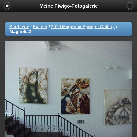
Meine Piwigo-Fotogalerie
Startseite
/
Events
/
2010 Magnolia Springs Gallery
/
Magnolia2