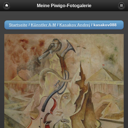
Meine Piwigo-Fotogalerie
Startseite
/
Künstler A-M
/
Kasakov Andrej
/
kasakov088