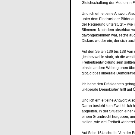
Gleichschaltung der Medien in Fo
Und ich erhielt eine Antwort: Al
unter dem Eindruck der Bilder 
der Regierung unterstützt – wie 
Stimmen. Nachdem absehbar war, 
davongekommen war, setzte auch
Diskurs wieder ein, der sich auc
Auf den Seiten 136 bis 138 Van 
„ich bezweifle stark, ob die we
Freiheitsentwicklung sein sollt
eins in andere Weltregionen übe
gibt, gibt es illiberale Demokratie
Ich habe den Präsidenten gefrag
„il-liberale Demokratie“ trifft au
Und ich erhielt eine Antwort: Als
Daran besteht kein Zweifel. Ich h
abgleiten. In der Situation eine
einem Grundrecht hergeben, um 
stellen, wie viel Freiheit wir b
Auf Seite 154 schreibt Van der 