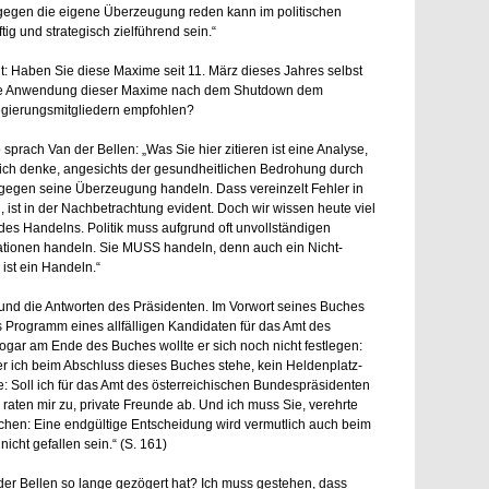
gegen die eigene Überzeugung reden kann im politischen
g und strategisch zielführend sein.“
t: Haben Sie diese Maxime seit 11. März dieses Jahres selbst
e Anwendung dieser Maxime nach dem Shutdown dem
gierungsmitgliedern empfohlen?
o sprach Van der Bellen: „Was Sie hier zitieren ist eine Analyse,
ich denke, angesichts der gesundheitlichen Bedrohung durch
egen seine Überzeugung handeln. Dass vereinzelt Fehler in
 ist in der Nachbetrachtung evident. Doch wir wissen heute viel
des Handelns. Politik muss aufgrund oft unvollständigen
ationen handeln. Sie MUSS handeln, denn auch ein Nicht-
ist ein Handeln.“
 und die Antworten des Präsidenten. Im Vorwort seines Buches
das Programm eines allfälligen Kandidaten für das Amt des
ogar am Ende des Buches wollte er sich noch nicht festlegen:
der ich beim Abschluss dieses Buches stehe, kein Heldenplatz-
e: Soll ich für das Amt des österreichischen Bundespräsidenten
raten mir zu, private Freunde ab. Und ich muss Sie, verehrte
uschen: Eine endgültige Entscheidung wird vermutlich auch beim
cht gefallen sein.“ (S. 161)
 der Bellen so lange gezögert hat? Ich muss gestehen, dass