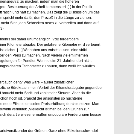
mmensneutral zu machen, indem man die höheren
re Besteuerung der Arbeit kompensiert. [..] In der Politik
itt rasch und hart zu machen. Das zeigt die Diskussion um das
n spricht mehr dafür, den Prozeß in die Länge zu ziehen.
 mehr Sinn, den Schrecken rasch zu verbreiten und dann auf
33)
rkehrs sei daher unumgänglich. VdB fordert dem
iner Kilometerabgabe. Der gefahrene Kilometer wird verteuert
s solcher. […] Wir haben uns entschlossen, eine strikt
ber den Preis zu machen. Nach vielem vielem internen
gelungen für Pendler. Wenn es im 21. Jahrhundert nicht
chungssicheren Tachometer zu bauen, dann weiß ich wirklich
ert auch geht? Was wäre – außer zusätzlicher
tzliche Bürokraten – ein Vorteil der Kilometerabgabe gegenüber
 braucht mehr Sprit und zahlt mehr Steuern. Aber da die
chon hoch ist, braucht der ansonsten so nüchterne
ine neue Etikette um seine Preiserhöhung durchzusetzen. Man
uwirth vermutet: „Vielleicht ist man bei den Grünen zur
sich derart erwiesenermaßen unpopuläre Forderungen besser
arteivorsitzender der Grünen. Ganz ohne Etikettenschwindel