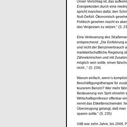
Unser Vorschlag ist, das aufko
Energiekosten durch eine niedrige
spricht manches dafür, den Schr
Null-Defizit. Ökonomisch gesehe
Politisch gesehen macht es aber
das Vergessen zu setzen.“ (S. 2
Eine Verteuerung des Straßenve
entsprechend: „Die Einführung e
und nicht der Benzinverbrauch al
marktwirtschaftliche Regelung ü
Zähneknirschen und mit Zusatzre
möglich sein sollte, einen fäls
nicht...“ (S. 234)
Warum einfach, wenn‘s komplizi
Beschäftigungstherapie für zusä
teurerem Benzin? Wer mehr fährt
Besteuerung von Sprit ohnehin s
Wirtschaftsprofessor offenbar e
nennt das Etikettenschwindel. Ne
Überzeugung gelangt, daß man 
sparen sollte.“ (S. 235)
VdB war zehn Jahre, bis 2008, P