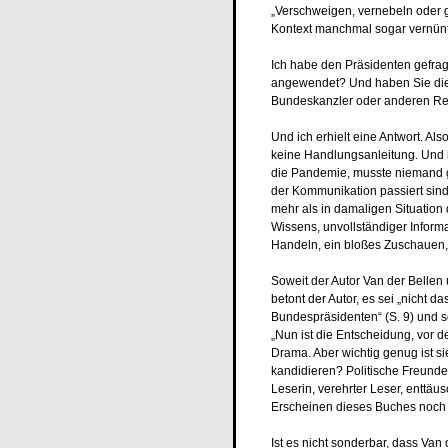
„Verschweigen, vernebeln oder 
Kontext manchmal sogar vernünfti
Ich habe den Präsidenten gefrag
angewendet? Und haben Sie di
Bundeskanzler oder anderen Re
Und ich erhielt eine Antwort. Als
keine Handlungsanleitung. Und 
die Pandemie, musste niemand g
der Kommunikation passiert sind,
mehr als in damaligen Situation 
Wissens, unvollständiger Inform
Handeln, ein bloßes Zuschauen, 
Soweit der Autor Van der Bellen
betont der Autor, es sei „nicht 
Bundespräsidenten“ (S. 9) und s
„Nun ist die Entscheidung, vor 
Drama. Aber wichtig genug ist si
kandidieren? Politische Freunde 
Leserin, verehrter Leser, enttä
Erscheinen dieses Buches noch ni
Ist es nicht sonderbar, dass Van