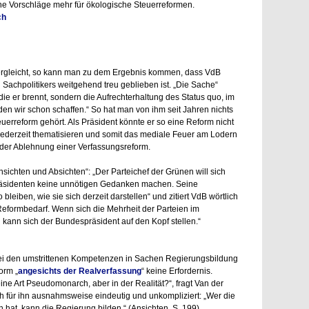
ne Vorschläge mehr für ökologische Steuerreformen.
ch
rgleicht, so kann man zu dem Ergebnis kommen, dass VdB
achpolitikers weitgehend treu geblieben ist. „Die Sache“
ür die er brennt, sondern die Aufrechterhaltung des Status quo, im
en wir schon schaffen.“ So hat man von ihm seit Jahren nichts
uerreform gehört. Als Präsident könnte er so eine Reform nicht
 jederzeit thematisieren und somit das mediale Feuer am Lodern
in der Ablehnung einer Verfassungsreform.
nsichten und Absichten“: „Der Parteichef der Grünen will sich
räsidenten keine unnötigen Gedanken machen. Seine
 bleiben, wie sie sich derzeit darstellen“ und zitiert VdB wörtlich
Reformbedarf. Wenn sich die Mehrheit der Parteien im
 kann sich der Bundespräsident auf den Kopf stellen.“
bei den umstrittenen Kompetenzen in Sachen Regierungsbildung
orm „
angesichts der Realverfassung
“ keine Erfordernis.
eine Art Pseudomonarch, aber in der Realität?“, fragt Van der
ich für ihn ausnahmsweise eindeutig und unkompliziert: „Wer die
h hat, kann die Regierung bilden.“ (Ansichten, S. 199)