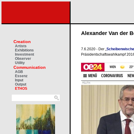
Alexander Van der B
Creation
Artists
7.6.2020 - Der „
Scheibenwische
Exhibitions
Präsidentschaftswahlkampf 201
Investment
Observer
Utility
Communication
AGB
Essenz
Input
Output
ETHOS