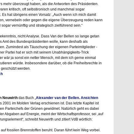
s mehr überzeugt haben, als die Antworten des Präsidenten.
ren kritisch, oft selbstironisch und manchmal sogar
at. Es hat übrigens einen Vorsatz: „Auch wenn ich mich damit
gen, vernebeln oder gegen die eigene Überzeugung reden kann
sogar vernünftig und strategisch zielführend sein.“
 Bekenntnis, nicht Analyse. Dass Van der Bellen so lange getan
h ins Amt des Bundespräsidenten wolle, kann deshalb als
. Zumindest als Täuschung der eigenen Parteimitglieder -
er Partei hat er sich mit seinem Unabhängigkeits-Trick
er wär ja sonst ein netter Mensch, mit dem ich gerne einmal
skutieren würde. Insbesondere darüber, ob die Freiheitsrechte in
 geschützt werden.
ch
an Neuwirth
das Buch „
Alexander van der Bellen. Ansichten
s 2001 im Molden Verlag erschienen ist. Das letzte Kapitel ist
en Parteichefs der Grünen gewidmet. Natürlich geht es dabei
r Abgaben auf Energie, meint der Wirtschaftsprofessor, sei ‚auf
rungselement“, schreibt Neuwirth und zitiert VdB wörtlich:
 auf fossilen Brennstoffen beruht. Daran führt kein Weg vorbei.