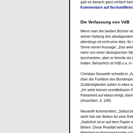
gab es danach ganz einfach kei
Kommentare auf fischundfleis
Die Verfassung von VdB
Wenn man die beiden Bücher ve
seiner Haltung des abwägenden S
allerdings ist nicht eine Idee, f
Sinne seiner Aussage: „Das werd
mehr von einer ökologischen Ste
durchsetzen, aber er könnte sie
halten. Beharrlich ist VdB u.a. 
Christian Neuwirth schreibt in „A
über die Funktion des Bundesp
Zuständigkeiten sollen in etwa so
„Ich sehe keinen unmittelbaren 
Parlament auf etwas einigt, dann
(Ansichten, S. 199)
Neuwirth kommentiert: „Selbst 
sieht Van der Bellen für eine Ref
„Natürlich ist er auf dem Papier 
Bellen. Diese Realität verhält s
Mehrheit im Parlament hinter sic