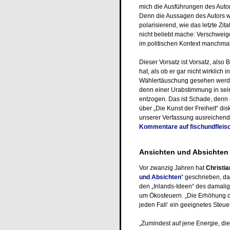
mich die Ausführungen des Autor
Denn die Aussagen des Autors wa
polarisierend, wie das letzte Zit
nicht beliebt mache: Verschwei
im politischen Kontext manchmal 
Dieser Vorsatz ist Vorsatz, also
hat, als ob er gar nicht wirklic
Wählertäuschung gesehen werden
denn einer Urabstimmung in sein
entzogen. Das ist Schade, denn 
über „Die Kunst der Freiheit“ di
unserer Verfassung ausreichend
Kommentare auf fischundfleis
Ansichten und Absichten
Vor zwanzig Jahren hat
Christi
und Absichten
“ geschrieben, da
den „Inlands-Ideen“ des damalig
um Ökosteuern. „Die Erhöhung de
jeden Fall‘ ein geeignetes Steue
„Zumindest auf jene Energie, die