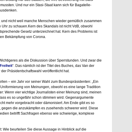
mussten. Und nur ein Stasi-Staat kann sich für Bagatelle-
ausdenken.
n, und nicht weil manche Menschen wieder gemütlich zusammen
ie Uhr zu schauen.Kern des Skandals ist nicht VdB, obwohl
ntsprechende Gesetz unterzeichnet hat. Kern des Problems ist
hen Bekämpfung von Corona.
 Wichtigeres als die Diskussion über Sperrstunden. Und zwar die
Freiheit
“. Das nämlich ist der Titel des Buches, das Van der
 der Präsidentschaftswahl veröffentlicht hat.
Bellen – ein Jahr vor seiner Wahl zum Bundespräsidenten: „Ein
Uniformierung von Meinungen, obwohl es eine lange Tradition
ter: Wenn vier wichtige Journalisten einer Meinung sind, meinen
 dass es so ungefähr schon stimmen wird. Gegenargumente
icht mehr vorgebracht oder dämonisiert. Am Ende gibt es so
, gegen die anzukämpfen es zusehends schwerer wird. Diese
Medien betrifft Sachfragen ebenso wie schwierige, komplexe
: Wie beurteilen Sie diese Aussage in Hinblick auf die