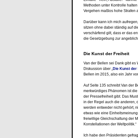
Methoden unter Kontrolle halten 
Vergehen maßlos hohe Strafen 
Darüber kann ich mich aufrege
sitzen ohne dabei ständig auf d
verschärfend gilt, dass er das e
die Gesetzgebung zur angeblic
Die Kunst der Freiheit
Van der Bellen sei Dank gibt es
Diskussion über „
Die Kunst der 
Bellen im 2015, also ein Jahr vor
Auf Seite 135 schreibt Van der 
merkwürdiges Phänomen ist die 
der Pressefreiheit gibt. Das Mus
in der Regel auch die anderen,
werden entweder nicht gehört, n
etwas wie eine Einheitsmeinung
freiwillige Gleichschaltung der 
Konstellationen der Weltpolitik.“
Ich habe den Präsidenten gefragt