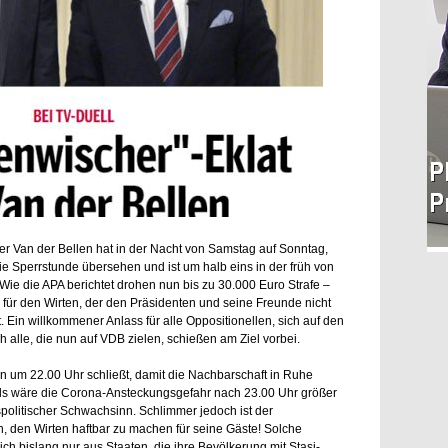
r Van der Bellen hat in der Nacht von Samstag auf Sonntag,
ie Sperrstunde übersehen und ist um halb eins in der früh von
 Wie die APA berichtet drohen nun bis zu 30.000 Euro Strafe –
n für den Wirten, der den Präsidenten und seine Freunde nicht
. Ein willkommener Anlass für alle Oppositionellen, sich auf den
 alle, die nun auf VDB zielen, schießen am Ziel vorbei.
n um 22.00 Uhr schließt, damit die Nachbarschaft in Ruhe
 als wäre die Corona-Ansteckungsgefahr nach 23.00 Uhr größer
spolitischer Schwachsinn. Schlimmer jedoch ist der
n, den Wirten haftbar zu machen für seine Gäste! Solche
e ich bislang nur aus Staaten, die ihre Bevölkerung mit Stasi-