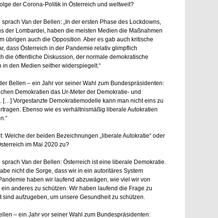
lge der Corona-Politik in Österreich und weltweit?
so sprach Van der Bellen: „In der ersten Phase des Lockdowns,
aus der Lombardei, haben die meisten Medien die Maßnahmen
im übrigen auch die Opposition. Aber es gab auch kritische
dass Österreich in der Pandemie relativ glimpflich
 die öffentliche Diskussion, der normale demokratische
h in den Medien seither widerspiegelt.“
der Bellen – ein Jahr vor seiner Wahl zum Bundespräsidenten:
stlichen Demokratien das Ur-Meter der Demokratie- und
en. […] Vorgestanzte Demokratiemodelle kann man nicht eins zu
rtragen. Ebenso wie es verhältnismäßig liberale Autokratien
n.“
t: Welche der beiden Bezeichnungen „liberale Autokratie“ oder
f Österreich im Mai 2020 zu?
o sprach Van der Bellen: Österreich ist eine liberale Demokratie.
abe nicht die Sorge, dass wir in ein autoritäres System
r Pandemie haben wir laufend abzuwägen, wie viel wir von
ein anderes zu schützen. Wir haben laufend die Frage zu
ereit sind aufzugeben, um unsere Gesundheit zu schützen.
Bellen – ein Jahr vor seiner Wahl zum Bundespräsidenten: