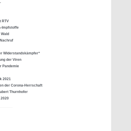
.
t RTV
-Impfstoffe
e Wald
 Nachruf
er Widerstandskämpfer“
ung der Viren
er Pandemie
ck 2021
iten der Corona-Herrschaft
Hubert Thurnhofer
k 2020