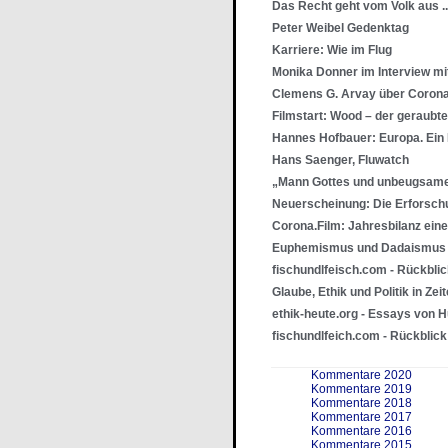
Das Recht geht vom Volk aus ..
Peter Weibel Gedenktag
Karriere: Wie im Flug
Monika Donner im Interview mi
Clemens G. Arvay über Corona
Filmstart: Wood – der geraubt
Hannes Hofbauer: Europa. Ein
Hans Saenger, Fluwatch
„Mann Gottes und unbeugsam
Neuerscheinung: Die Erforsch
Corona.Film: Jahresbilanz ein
Euphemismus und Dadaismus
fischundlfeisch.com - Rückbli
Glaube, Ethik und Politik in Ze
ethik-heute.org - Essays von 
fischundlfeich.com - Rückblic
Kommentare 2020
Kommentare 2019
Kommentare 2018
Kommentare 2017
Kommentare 2016
Kommentare 2015