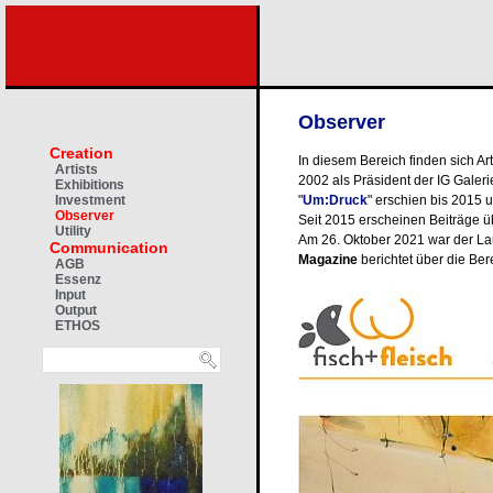
Observer
Creation
In diesem Bereich finden sich Art
Artists
2002 als Präsident der IG Galeri
Exhibitions
"
Um:Druck
" erschien bis 2015 u
Investment
Observer
Seit 2015 erscheinen Beiträge ü
Utility
Am 26. Oktober 2021 war der L
Communication
Magazine
berichtet über die Berei
AGB
Essenz
Input
Output
ETHOS