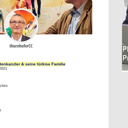
tenkanzler & seine türkise Familie
 2021
uches
?