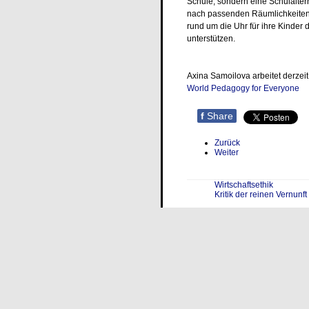
Schule, sondern eine Schulalte
nach passenden Räumlichkeiten 
rund um die Uhr für ihre Kinder
unterstützen.
Axina Samoilova arbeitet derzei
World Pedagogy for Everyone
f
Share
Zurück
Weiter
Wirtschaftsethik
Kritik der reinen Vernunft