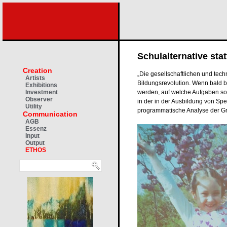
Schulalternative stat
Creation
„Die gesellschaftlichen und tec
Artists
Bildungsrevolution. Wenn bald bi
Exhibitions
werden, auf welche Aufgaben sol
Investment
Observer
in der in der Ausbildung von Spe
Utility
programmatische Analyse der G
Communication
AGB
Essenz
Input
Output
ETHOS