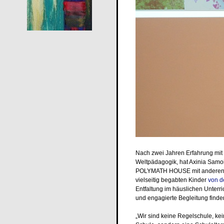
Nach zwei Jahren Erfahrung mi
Weltpädagogik, hat Axinia Samoi
POLYMATH HOUSE mit anderen Elte
vielseitig begabten Kinder
von d
Entfaltung im häuslichen Unter
und engagierte Begleitung finde
„Wir sind keine Regelschule, kei