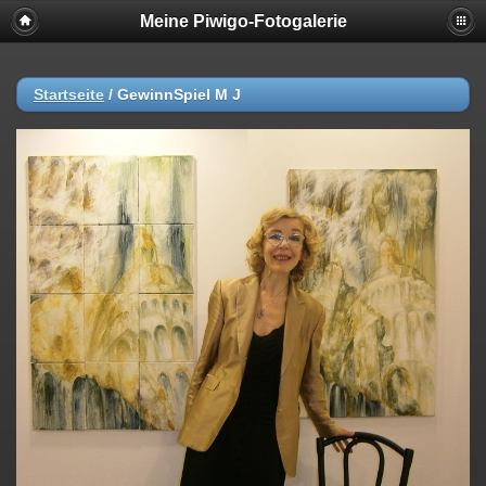
Meine Piwigo-Fotogalerie
Startseite
/
GewinnSpiel M J