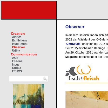
Observer
Creation
In diesem Bereich finden sich Art
Artists
2002 als Präsident der IG Galeri
Exhibitions
"
Um:Druck
" erschien bis 2015 u
Investment
Observer
Seit 2015 erscheinen Beiträge ü
Utility
Am 26. Oktober 2021 war der L
Communication
Magazine
berichtet über die Berei
AGB
Essenz
Input
Output
ETHOS