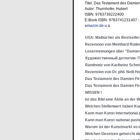
Titel: Das Testament des Damien
Autor: Thurnhofer, Hubert
ISBN: 9783739222400
E-Book ISBN: 9783741231407 
amazon.de
u.a.
USA: Malbücher als Bestseller
Rezension von Meinhard Rüde
Lesermeinungen über "Damien 
Художественный детектив: Г
Randnotiz von Karlheinz Schm
Rezension von Dr. phil. Nelli Ho
Das Testament des Damien First
Das Testament des Damien First
WISSEN !
Ist das Bild eine Aktie an der 
Welchen Stellenwert haben K
Kann man Kunst international
Kann man Kunst national pus
Warum ist der Kunstmarkt so 
Welchen Gesetzen gehorcht d