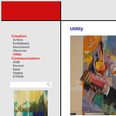
Utility
Creation
Artists
Exhibitions
Investment
Observer
Utility
Communication
AGB
Essenz
Input
Output
ETHOS