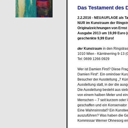
Das Testament des 
2.2.2016 - NEUAUFLAGE als Ta
NUR im Kunstraum der Ringstr
Originalzeichnungen von Ernst
Ausgabe 2013 um 19,99 Euro (n
geschenkte 9,99 Euro!
der
Kunstraum
in den Ringstra
1010 Wien - Kärntnerring 9-13 
Tel: 0699 1266 0929
Wer ist Damien First? Diese Fra
Damien First
“. Ein ominöser Kur
Besucher der Ausstellung „7 Küns
Ausstellung statt, in der die aus
Die Ausstellung besteht aus si
von einem halben Meter und ei
Menschen – 7 seit kurzem oder l
geschaffen und ein Konservator s
Eine Wahnsinnstat? Ein Kunstwe
auszuführen? Was haben die Gal
Kommissar Werner Ohnesorg ermi