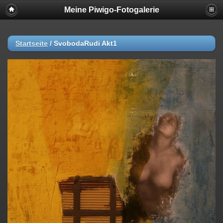
Meine Piwigo-Fotogalerie
Startseite
/
SvobodaRudi Akt1