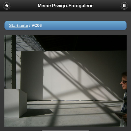
Meine Piwigo-Fotogalerie
Startseite
/
VC06