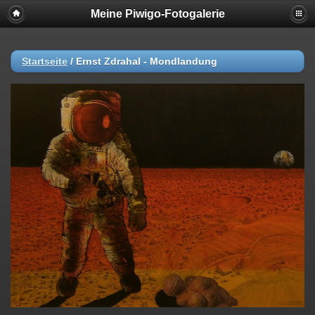
Meine Piwigo-Fotogalerie
Startseite
/
Ernst Zdrahal - Mondlandung