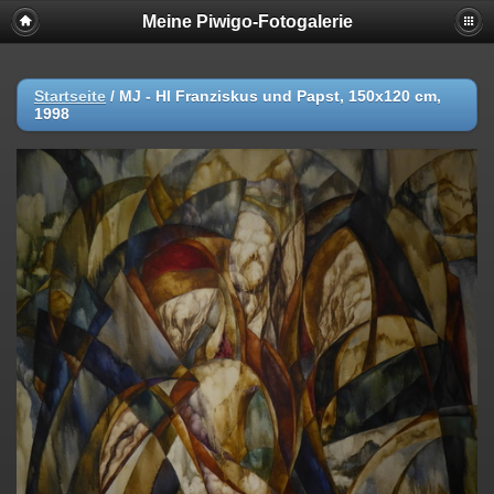
Meine Piwigo-Fotogalerie
Startseite
/
MJ - Hl Franziskus und Papst, 150x120 cm,
1998