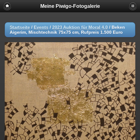
Meine Piwigo-Fotogalerie
Startseite
/
Events
/
2023 Auktion für Moral 4.0
/
Beken
Aigerim, Mischtechnik 75x75 cm, Rufpreis 1.500 Euro