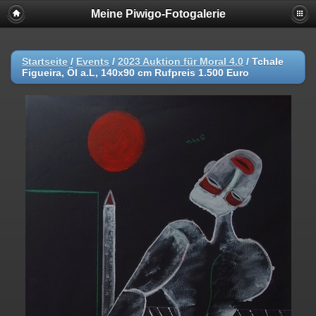
Meine Piwigo-Fotogalerie
Startseite
/
Events
/
2023 Auktion für Moral 4.0
/
Tchale
Figueira, Öl a.L, 140x90 cm Rufpreis 1.500 Euro