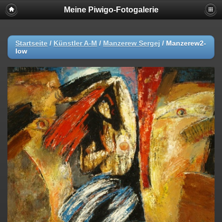
Meine Piwigo-Fotogalerie
Startseite
/
Künstler A-M
/
Manzerew Sergej
/
Manzerew2-
low