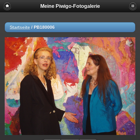
Meine Piwigo-Fotogalerie
Startseite
/
PB180006