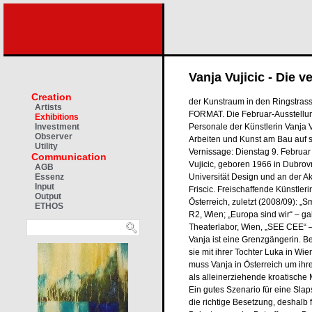
Vanja Vujicic - Die v
Creation
der Kunstraum in den Ringstrass
Artists
FORMAT. Die Februar-Ausstellung
Exhibitions
Personale der Künstlerin Vanja 
Investment
Observer
Arbeiten und Kunst am Bau auf 
Utility
Vernissage: Dienstag 9. Febru
Communication
Vujicic, geboren 1966 in Dubrovn
AGB
Universität Design und an der Ak
Essenz
Input
Friscic. Freischaffende Künstleri
Output
Österreich, zuletzt (2008/09): „S
ETHOS
R2, Wien; „Europa sind wir“ – ga
Theaterlabor, Wien, „SEE CEE“ 
Vanja ist eine Grenzgängerin. Be
sie mit ihrer Tochter Luka in Wi
muss Vanja in Österreich um ihr
als alleinerziehende kroatische
Ein gutes Szenario für eine Slap
die richtige Besetzung, deshal