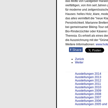
das Motto von Gastgeber Harald 
vielfältigen, von ihm seit Jahre
für moderne und zeitgenössische
Hauses: helles Holz, klare, moder
das alles vermittelt die "neue Kl
Persönlichkeit. Marianne Bretter
bei gemeinsamer Biking-Tour ode
Bio-Rinderzüchter oder Käserei s
Theresia. Es erhielt als eines d
die Auszeichnung mit der "Grün
Weitere Informationen:
www.hote
f
Share
Zurück
Weiter
Ausstellungen 2014
Ausstellungen 2013
Ausstellungen 2012
Ausstellungen 2011
Ausstellungen 2010
Ausstellungen 2009
Ausstellungen 2008
Ausstellungen 2007
Ausstellungen 2006
Ausstellungen 2005 und 