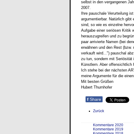
selbst in den vergangenen Jah
2007.
Ihre pauschale Verurteilung is
argumentierbar. Natürlich gibt
sind, so wie es einzelne hervo
Aufgabe einer seriösen Kritik
herauszugreifen und zu begrün
paar arrivierte Namen (bei den
erwähnen und den Rest (bzw. m
verkauft wird...")
pauschal abzu
zu tun, sondern mit Seriösität
Künstlern. Aber offensichtlich 
Ich stehe bei der nächsten A
meine Argumente für die einen
Mit besten Grüßen
Hubert Thurnhofer
f
Share
Zurück
Kommentare 2020
Kommentare 2019
Kommentare 2018