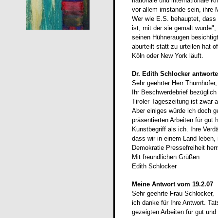
nationale und internationale Kr
vor allem imstande sein, ihre
Wer wie E.S. behauptet, dass e
ist, mit der sie gemalt wurde"
seinen Hühneraugen besichtigt
aburteilt statt zu urteilen ha
Köln oder New York läuft.
Dr. Edith Schlocker
antwort
Sehr geehrter Herr Thurnhofer,
Ihr Beschwerdebrief bezüglich 
Tiroler Tageszeitung ist zwar 
Aber einiges würde ich doch g
präsentierten Arbeiten für gut
Kunstbegriff als ich. Ihre Ver
dass wir in einem Land leben,
Demokratie Pressefreiheit herr
Mit freundlichen Grüßen
Edith Schlocker
Meine Antwort vom 19.2.07
Sehr geehrte Frau Schlocker,
ich danke für Ihre Antwort. Ta
gezeigten Arbeiten für gut und