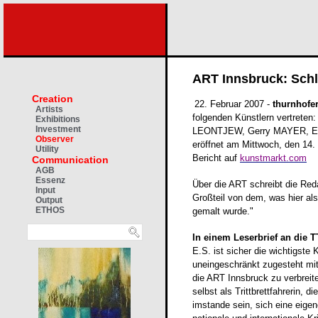
ART Innsbruck: Schl
Creation
22. Februar 2007 -
thurnhofe
Artists
folgenden Künstlern vertrete
Exhibitions
Investment
LEONTJEW, Gerry MAYER, E
Observer
eröffnet am Mittwoch, den 14. 
Utility
Bericht auf
kunstmarkt.com
Communication
AGB
Essenz
Über die ART schreibt die Reda
Input
Großteil von dem, was hier als 
Output
ETHOS
gemalt wurde."
In einem Leserbrief an die 
E.S. ist sicher die wichtigste K
uneingeschränkt zugesteht mit
die ART Innsbruck zu verbreiten
selbst als Trittbrettfahrerin, di
imstande sein, sich eine eige