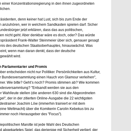
 in einer Konzentrationsregierung in den ihnen zugeordneten
lichen.
äsidenten, denn keiner hat Lust, sich bis zum Ende der
ien anzuhören, wer in welchem Sandkasten spielen darf. Sicher
ndesbürger jetzt erklären, dass das aus politischen,
en nicht geht. Aber denkbar wäre es doch, oder? Das würde
espräsident Frank-Walter Steinmeier über sich, genauer gesagt
dnis des deutschen Staatsoberhauptes, hinauswächst. Was
cheint, wenn man daran denkt, dass der deutsche
gewählt wird.
 Parlamentarier und Promis
er entscheiden nicht nur Politiker. Persönlichkeiten aus Kultur,
der Bundesversammlung einen Hauch von Glamour verleihen",
änner. Wie bitte? Geht’s noch? Promis stimmen ab? Wie kommen
undesversammlung? "Entsandt werden sie aus den
er Wahlleute stellen (die anderen 630 sind die Abgeordneten
el", der in der zitierten Online-Ausgabe die 22 wichtigsten
destrainer Joachim Löw (immerhin trainiert er mit dem
eine Weltmacht) über die Komikerin Carolin Kebekus bis zu
 immer noch Herausgeber des "Focus").
epolitischen Marotte ist jede Wahl des Deutschen
 abgekartetes Spiel, das derjenige mit Sicherheit verliert, der