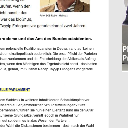
sprobleme und das Amt des Bundespräsidenten.
m potenzielle Koalitionsparteien in Deutschland auf keinen
demokratiepolitisch bedenklich. Die erste Pflicht der Parteien
is anzuerkennen und die Entscheidung des Volkes als Auftrag
n, wenn den Mächtigen das Ergebnis nicht passt - das hatten
? Ja, genau, im Sultanat Recep Tayyip Erdogans vor gerade
ELLE PARLAMENT
em Wahlvolk in weiteren inhaltsleeren Schaukämpfen vor
rvieren außer jämmerlicher Schuldzuweisungen? Statt
bernehmen, führen sie nun einen Eiertanz rund um den Altar
uf seine Grundsätze, vertritt jedoch in Wahrheit nur
ch gut so, denn es ist das Wesen der Parteien.
 jeder Wahl die Diskussionen bestimmen - doch nach der Wahl