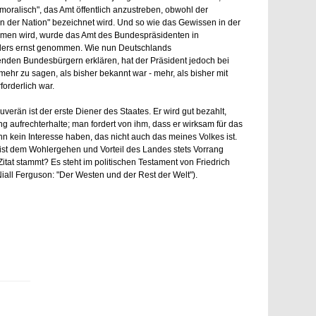
"unmoralisch", das Amt öffentlich anzustreben, obwohl der
n der Nation" bezeichnet wird. Und so wie das Gewissen in der
nommen wird, wurde das Amt des Bundespräsidenten in
nders ernst genommen. Wie nun Deutschlands
nden Bundesbürgern erklären, hat der Präsident jedoch bei
ehr zu sagen, als bisher bekannt war - mehr, als bisher mit
forderlich war.
uverän ist der erste Diener des Staates. Er wird gut bezahlt,
ng aufrechterhalte; man fordert von ihm, dass er wirksam für das
nn kein Interesse haben, das nicht auch das meines Volkes ist.
 ist dem Wohlergehen und Vorteil des Landes stets Vorrang
tat stammt? Es steht im politischen Testament von Friedrich
iall Ferguson: "Der Westen und der Rest der Welt").