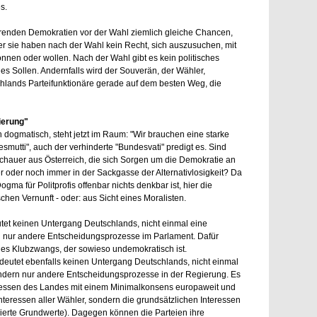
s.
erenden Demokratien vor der Wahl ziemlich gleiche Chancen,
r sie haben nach der Wahl kein Recht, sich auszusuchen, mit
nnen oder wollen. Nach der Wahl gibt es kein politisches
hes Sollen. Andernfalls wird der Souverän, der Wähler,
hlands Parteifunktionäre gerade auf dem besten Weg, die
ierung"
 dogmatisch, steht jetzt im Raum: "Wir brauchen eine starke
esmutti", auch der verhinderte "Bundesvati" predigt es. Sind
schauer aus Österreich, die sich Sorgen um die Demokratie an
 oder noch immer in der Sackgasse der Alternativlosigkeit? Da
ma für Politprofis offenbar nichts denkbar ist, hier die
schen Vernunft - oder: aus Sicht eines Moralisten.
tet keinen Untergang Deutschlands, nicht einmal eine
 nur andere Entscheidungsprozesse im Parlament. Dafür
des Klubzwangs, der sowieso undemokratisch ist.
deutet ebenfalls keinen Untergang Deutschlands, nicht einmal
dern nur andere Entscheidungsprozesse in der Regierung. Es
teressen des Landes mit einem Minimalkonsens europaweit und
 Interessen aller Wähler, sondern die grundsätzlichen Interessen
ulierte Grundwerte). Dagegen können die Parteien ihre