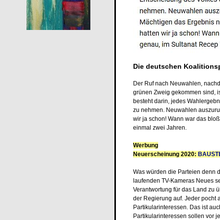
Die deutschen Koalition
Der Ruf nach Neuwahlen, nachde
grünen Zweig gekommen sind, ist 
besteht darin, jedes Wahlergebn
zu nehmen. Neuwahlen auszurufe
wir ja schon! Wann war das bloß
einmal zwei Jahren.
Werbung
Neuerscheinung 2020:
BAUST
Was würden die Parteien denn d
laufenden TV-Kameras Neues se
Verantwortung für das Land zu ü
der Regierung auf. Jeder pocht a
Partikularinteressen. Das ist au
Partikularinteressen sollen vor