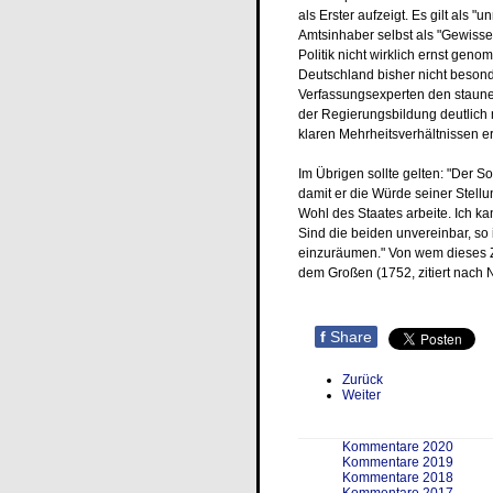
als Erster aufzeigt. Es gilt als 
Amtsinhaber selbst als "Gewisse
Politik nicht wirklich ernst ge
Deutschland bisher nicht beso
Verfassungsexperten den staune
der Regierungsbildung deutlich m
klaren Mehrheitsverhältnissen er
Im Übrigen sollte gelten: "Der So
damit er die Würde seiner Stellu
Wohl des Staates arbeite. Ich ka
Sind die beiden unvereinbar, so
einzuräumen." Von wem dieses Zi
dem Großen (1752, zitiert nach N
f
Share
Zurück
Weiter
Kommentare 2020
Kommentare 2019
Kommentare 2018
Kommentare 2017