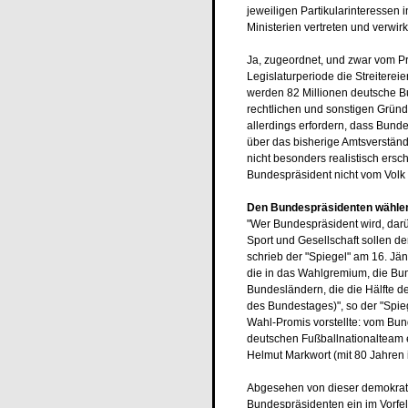
jeweiligen Partikularinteressen
Ministerien vertreten und verwirk
Ja, zugeordnet, und zwar vom Pr
Legislaturperiode die Streitere
werden 82 Millionen deutsche Bu
rechtlichen und sonstigen Gründ
allerdings erfordern, dass Bund
über das bisherige Amtsverstän
nicht besonders realistisch ers
Bundespräsident nicht vom Volk 
Den Bundespräsidenten wählen
"Wer Bundespräsident wird, darüb
Sport und Gesellschaft sollen 
schrieb der "Spiegel" am 16. J
die in das Wahlgremium, die B
Bundesländern, die die Hälfte d
des Bundestages)", so der "Spieg
Wahl-Promis vorstellte: vom Bun
deutschen Fußballnationalteam 
Helmut Markwort (mit 80 Jahren
Abgesehen von dieser demokrati
Bundespräsidenten ein im Vorfeld