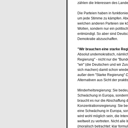
zählen die Interessen des Lande
Die Parteien haben in funktioni
um jede Stimme zu kämpfen. Abe
welchen anderen Parteien sie kö
Wollen, sondern nur ein politisc
entmündigt. So aber sind Deutsc
Demokratie abzuschaffen.
"Wir brauchen eine starke Reg
Absolut undemokratisch, nämlich
Regierung" - nicht nur die "Bund
"wir" (die Deutschen und wir Zu
sich machen) damit schon wieder
außer dem "Starke Regierung"-Dog
Alternativen aus Sicht der prakti
Minderheitsregierung: Sie bedeu
Schwächung in Europa, sondern
braucht es nur die Abschaffung 
Konzentrationsregierung: Sie be
eine Schwächung in Europa, son
wird wohl möglich sein, die In
weltweit zu vertreten. Nicht alle
(moralisch betrachtet: klar form