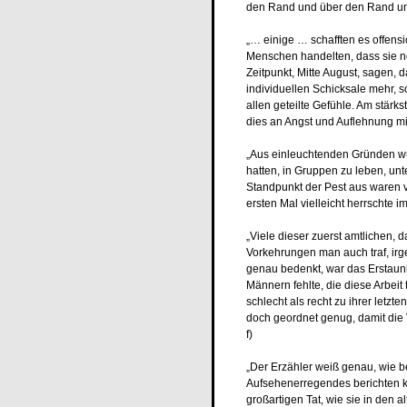
den Rand und über den Rand uns
„… einige … schafften es offensic
Menschen handelten, dass sie n
Zeitpunkt, Mitte August, sagen, 
individuellen Schicksale mehr, s
allen geteilte Gefühle. Am stärk
dies an Angst und Auflehnung mit
„Aus einleuchtenden Gründen wü
hatten, in Gruppen zu leben, u
Standpunkt der Pest aus waren vo
ersten Mal vielleicht herrschte i
„Viele dieser zuerst amtlichen, 
Vorkehrungen man auch traf, ir
genau bedenkt, war das Erstaun
Männern fehlte, die diese Arbei
schlecht als recht zu ihrer letz
doch geordnet genug, damit die Ve
f)
„Der Erzähler weiß genau, wie bed
Aufsehenerregendes berichten k
großartigen Tat, wie sie in den 