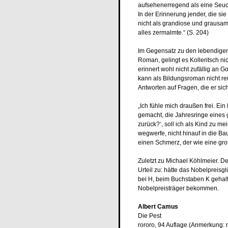
aufsehenerregend als eine Seuc
In der Erinnerung jender, die si
nicht als grandiose und grausam
alles zermalmte.“ (S. 204)
Im Gegensatz zu den lebendige
Roman, gelingt es Kolleritsch n
erinnert wohl nicht zufällig an G
kann als Bildungsroman nicht re
Antworten auf Fragen, die er sic
„Ich fühle mich draußen frei. Ei
gemacht, die Jahresringe eines 
zurück?‘, soll ich als Kind zu m
wegwerfe, nicht hinauf in die B
einen Schmerz, der wie eine gro
Zuletzt zu Michael Köhlmeier. D
Urteil zu: hätte das Nobelpreisg
bei H, beim Buchstaben K gehalt
Nobelpreisträger bekommen.
Albert Camus
Die Pest
rororo, 94 Auflage (Anmerkung: 