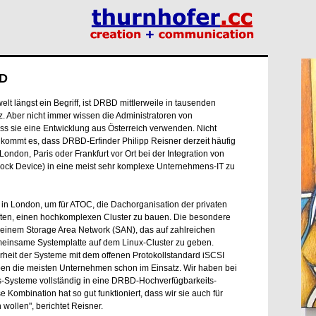
BD
elt längst ein Begriff, ist DRBD mittlerweile in tausenden
. Aber nicht immer wissen die Administratoren von
s sie eine Entwicklung aus Österreich verwenden. Nicht
o kommt es, dass DRBD-Erfinder Philipp Reisner derzeit häufig
London, Paris oder Frankfurt vor Ort bei der Integration von
lock Device) in eine meist sehr komplexe Unternehmens-IT zu
r in London, um für ATOC, die Dachorganisation der privaten
ften, einen hochkomplexen Cluster zu bauen. Die besondere
 einem Storage Area Network (SAN), das auf zahlreichen
meinsame Systemplatte auf dem Linux-Cluster zu geben.
erheit der Systeme mit dem offenen Protokollstandard iSCSI
ben die meisten Unternehmen schon im Einsatz. Wir haben bei
-Systeme vollständig in eine DRBD-Hochverfügbarkeits-
 Kombination hat so gut funktioniert, dass wir sie auch für
ollen", berichtet Reisner.