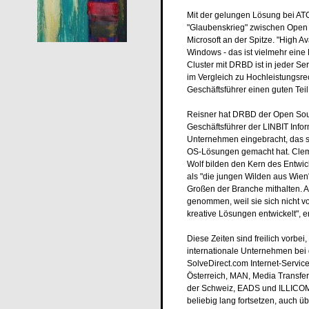
Mit der gelungen Lösung bei AT
"Glaubenskrieg" zwischen Open 
Microsoft an der Spitze. "High Av
Windows - das ist vielmehr ein
Cluster mit DRBD ist in jeder Se
im Vergleich zu Hochleistungsre
Geschäftsführer einen guten Tei
Reisner hat DRBD der Open Sour
Geschäftsführer der LINBIT Info
Unternehmen eingebracht, das si
OS-Lösungen gemacht hat. Clemens
Wolf bilden den Kern des Entwic
als "die jungen Wilden aus Wien
Großen der Branche mithalten. A
genommen, weil sie sich nicht v
kreative Lösungen entwickelt", er
Diese Zeiten sind freilich vorbei
internationale Unternehmen bei
SolveDirect.com Internet-Servi
Österreich, MAN, Media Transfe
der Schweiz, EADS und ILLICOM 
beliebig lang fortsetzen, auch