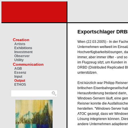
Exportschlager DR
Creation
Wien (22.03.2005) - In der Fachw
Artists
Unternehmen weltweit im Einsatz
Exhibitions
Hochverfügbarkeitslösungen, das
Investment
Observer
immer, aber immer öfter - und s
Utility
im Flugzeug sitzt, um Kunden in 
Communication
DRBD (Distributed Replicated B
AGB
unterstützen.
Essenz
Input
Output
Erst kürzlich war Philipp Reisne
ETHOS
britischen Eisenbahngesellscha
Herausforderung bestand darin,
Windows-Servern läuft, eine ge
Reisner konnte die Ausfallssich
herstellen. "Windows-Server ha
ATOC gezeigt, dass wir Windows
Lösung integrieren können. Diese
andere Unternehmen adaptieren w