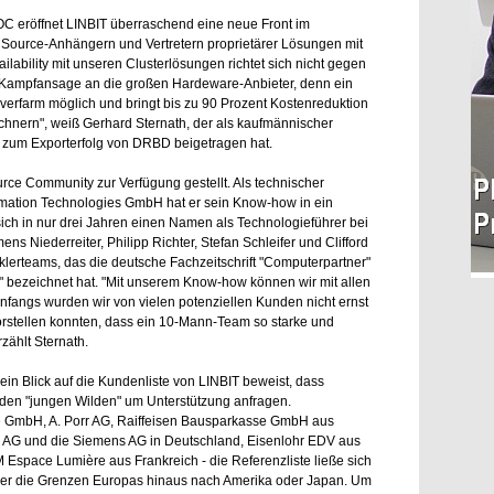
OC eröffnet LINBIT überraschend eine neue Front im
Source-Anhängern und Vertretern proprietärer Lösungen mit
ailability mit unseren Clusterlösungen richtet sich nicht gegen
e Kampfansage an die großen Hardeware-Anbieter, denn ein
rverfarm möglich und bringt bis zu 90 Prozent Kostenreduktion
chnern", weiß Gerhard Sternath, der als kaufmännischer
l zum Exporterfolg von DRBD beigetragen hat.
ce Community zur Verfügung gestellt. Als technischer
rmation Technologies GmbH hat er sein Know-how in ein
ch in nur drei Jahren einen Namen als Technologieführer bei
 Niederreiter, Philipp Richter, Stefan Schleifer und Clifford
klerteams, das die deutsche Fachzeitschrift "Computerpartner"
" bezeichnet hat. "Mit unserem Know-how können wir mit allen
nfangs wurden wir von vielen potenziellen Kunden nicht ernst
orstellen konnten, dass ein 10-Mann-Team so starke und
zählt Sternath.
, ein Blick auf die Kundenliste von LINBIT beweist, dass
 den "jungen Wilden" um Unterstützung anfragen.
ce GmbH, A. Porr AG, Raiffeisen Bausparkasse GmbH aus
r AG und die Siemens AG in Deutschland, Eisenlohr EDV aus
Espace Lumière aus Frankreich - die Referenzliste ließe sich
 über die Grenzen Europas hinaus nach Amerika oder Japan. Um