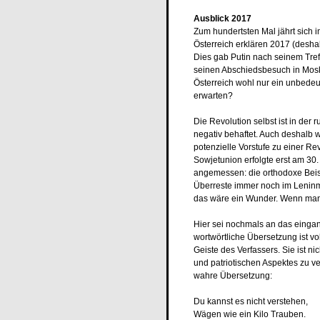
Ausblick 2017
Zum hundertsten Mal jährt sich
Österreich erklären 2017 (deshal
Dies gab Putin nach seinem Tref
seinen Abschiedsbesuch in Mosk
Österreich wohl nur ein unbede
erwarten?
Die Revolution selbst ist in der
negativ behaftet. Auch deshalb 
potenzielle Vorstufe zu einer Re
Sowjetunion erfolgte erst am 30
angemessen: die orthodoxe Beis
Überreste immer noch im Leninm
das wäre ein Wunder. Wenn man 
Hier sei nochmals an das eingang
wortwörtliche Übersetzung ist vol
Geiste des Verfassers. Sie ist n
und patriotischen Aspektes zu ve
wahre Übersetzung:
Du kannst es nicht verstehen,
Wägen wie ein Kilo Trauben.