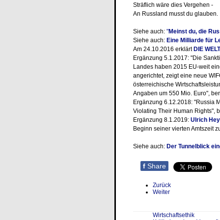
Sträflich wäre dies Vergehen -
An Russland musst du glauben.
Siehe auch:
"
Meinst du, die Ru
Siehe auch:
Eine Milliarde für L
Am 24.10.2016 erklärt
DIE WEL
Ergänzung 5.1.2017: "Die Sank
Landes haben 2015 EU-weit eine
angerichtet, zeigt eine neue WIF
österreichische Wirtschaftsleist
Angaben um 550 Mio. Euro", ber
Ergänzung 6.12.2018: "Russia 
Violating Their Human Rights", b
Ergänzung 8.1.2019:
Ulrich He
Beginn seiner vierten Amtszeit z
Siehe auch:
Der Tunnelblick ein
f
Share
Zurück
Weiter
Wirtschaftsethik