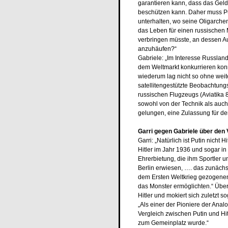
garantieren kann, dass das Geld 
beschützen kann. Daher muss P
unterhalten, wo seine Oligarche
das Leben für einen russischen M
verbringen müsste, an dessen Au
anzuhäufen?“
Gabriele: „Im Interesse Russland
dem Weltmarkt konkurrieren konn
wiederum lag nicht so ohne weit
satellitengestützte Beobachtung
russischen Flugzeugs (Aviatika 8
sowohl von der Technik als auch 
gelungen, eine Zulassung für d
Garri gegen Gabriele über den V
Garri: „Natürlich ist Putin nicht
Hitler im Jahr 1936 und sogar i
Ehrerbietung, die ihm Sportler 
Berlin erwiesen, …. das zunäch
dem Ersten Weltkrieg gezogenen 
das Monster ermöglichten.“ Über
Hitler und mokiert sich zuletzt s
„Als einer der Pioniere der Analo
Vergleich zwischen Putin und Hit
zum Gemeinplatz wurde.“