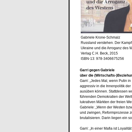
Gabriele Krone-Schmalz
Russland verstehen. Der Kampf
Ukraine und die Arroganz des 
Verlag C.H. Beck, 2015
ISBN-13: 978-3406675256
Garri gegen Gabriele
über die (Wirtschafts-)Bezieh
Garri: „Jedes Mal, wenn Putin i
aggressiv in die Innenpolitik d
ausüben können. Stattdessen wu
führenden Demokratien der Welt
lukrativen Märkten der freien Welt
Gabriele: „Wenn der Westen bzw.
und zwingen, Reformprozesse zu 
brutalisieren. Darin liegen ein so
Garri: „In einer Mafia ist Loyalit