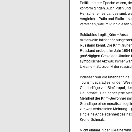
Politiker einer Epoche waren, 
konform gingen. Auch Putin und S
Herrscher eines Landes sind, w
Vergleich – Putin und Stalin – 
verstehen, warum Putin diesen Ve
Schäubles Logik „Krim = Anschlus
mittlerweile inflationär ausgebrei
Russland kennt. Die Krim, frühe
Russland erobert. Im Jahr 1954 h
großzügigen Geste der Ukraine ü
symbolischer Akt war. Immer wa
Ukraine – Stützpunkt der russis
Indessen war die unabhängige U
Tourismusparadies für den Weste
Charterflüge von Simferopol, de
Hauptstadt. Dafür aber jede Meng
Mehrheit der Krim-Bewohner im
Grundlage einer moralisch legi
zur weit verbreiteten Meinung – 
sind eine Angelegenheit des nat
Krone-Schmalz.
Nicht einmal in der Ukraine wird