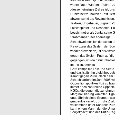
Kasparow beansprucht, seinen 
wahre Natur Wladimir Putins“ zu
„dessen einziges Ziel es ist, uns
Dunkelheit zu halten.“ Er titulier
abwechselnd als Revanchisten,
Taktiker, Ungeheuer, Lügner, Po
Falschspieler und Despoten. Pu
bezeichnet er als Junta, seine G
Strohmänner. Der ehemalige
Schachweltmeister, der schon a
Revoluzzer das System der Sow
wieder provozierte, ist als Aktiv
gegen das System Putin auf die
gegangen, wurde dafür inhaftier
im Exil in Amerika.
Garri kämpft mit Leib und Seele
und das ist für ihn gleichbedeu
Kampf gegen Putin. Nach dem 
Schachkarriere im Jahr 2005 ver
Oppositionspolitiker Fuß zu fas
immer noch zahlreiche Opposit
NGOs, die gegen die zunehme
Marginalisierung kämpften. Egal
ungefährlich diese Gruppen war
gnadenlos verfolgt, um die Zivil
vollkommen unter Kontrolle zu 
kann einem Mann, der die Unte
Sowjetmacht und des Putin-Re