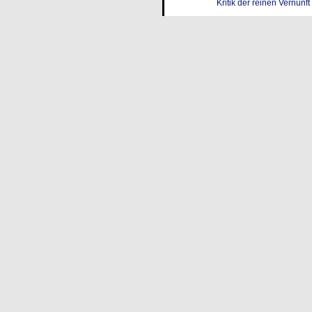
Kritik der reinen Vernunft