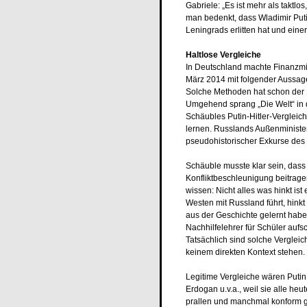
Gabriele: „Es ist mehr als taktlo
man bedenkt, dass Wladimir Put
Leningrads erlitten hat und eine
Haltlose Vergleiche
In Deutschland machte Finanzmi
März 2014 mit folgender Aussage
Solche Methoden hat schon der 
Umgehend sprang „Die Welt“ in 
Schäubles Putin-Hitler-Verglei
lernen. Russlands Außenminister
pseudohistorischer Exkurse des 
Schäuble musste klar sein, dass 
Konfliktbeschleunigung beitrag
wissen: Nicht alles was hinkt ist
Westen mit Russland führt, hinkt
aus der Geschichte gelernt habe
Nachhilfelehrer für Schüler aufsc
Tatsächlich sind solche Vergleich
keinem direkten Kontext stehen.
Legitime Vergleiche wären Putin
Erdogan u.v.a., weil sie alle he
prallen und manchmal konform geh