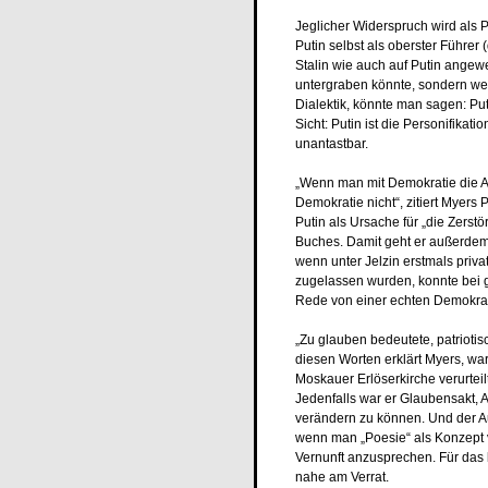
Jeglicher Widerspruch wird als 
Putin selbst als oberster Führer
Stalin wie auch auf Putin angewen
untergraben könnte, sondern weil 
Dialektik, könnte man sagen: Put
Sicht: Putin ist die Personifika
unantastbar.
„Wenn man mit Demokratie die A
Demokratie nicht“, zitiert Myers P
Putin als Ursache für „die Zerst
Buches. Damit geht er außerdem
wenn unter Jelzin erstmals priv
zugelassen wurden, konnte bei 
Rede von einer echten Demokrat
„Zu glauben bedeutete, patriotisc
diesen Worten erklärt Myers, war
Moskauer Erlöserkirche verurteilt 
Jedenfalls war er Glaubensakt, 
verändern zu können. Und der Au
wenn man „Poesie“ als Konzept v
Vernunft anzusprechen. Für das 
nahe am Verrat.