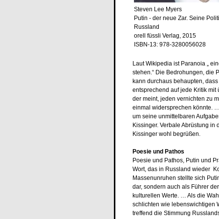
Steven Lee Myers
Putin - der neue Zar. Seine Polit
Russland
orell füssli Verlag, 2015
ISBN-13: 978-3280056028
Laut Wikipedia ist Paranoia „ e
stehen.“ Die Bedrohungen, die 
kann durchaus behaupten, dass 
entsprechend auf jede Kritik mit 
der meint, jeden vernichten zu 
einmal widersprechen könnte. … P
um seine unmittelbaren Aufgaben 
Kissinger. Verbale Abrüstung in
Kissinger wohl begrüßen.
Poesie und Pathos
Poesie und Pathos, Putin und Pra
Wort, das in Russland wieder Ko
Massenunruhen stellte sich Putin
dar, sondern auch als Führer der
kulturellen Werte. … Als die Wa
schlichten wie lebenswichtigen W
treffend die Stimmung Russland