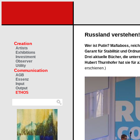
Russland verstehen!
Creation
Wer ist Putin? Mafiaboss, reich
Artists
Garant für Stabilität und Ordnu
Exhibitions
Drei aktuelle Bücher, die unter
Investment
Observer
Hubert Thurnhofer hat sie für 
Utility
erschienen.)
Communication
AGB
Essenz
Input
Output
ETHOS