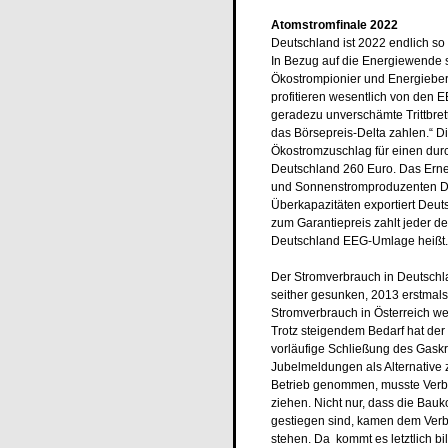
Atomstromfinale 2022
Deutschland ist 2022 endlich so 
In Bezug auf die Energiewende si
Ökostrompionier und Energiebera
profitieren wesentlich von den 
geradezu unverschämte Trittbre
das Börsepreis-Delta zahlen.“ Di
Ökostromzuschlag für einen durc
Deutschland 260 Euro. Das Erne
und Sonnenstromproduzenten Deu
Überkapazitäten exportiert Deut
zum Garantiepreis zahlt jeder d
Deutschland EEG-Umlage heißt.
Der Stromverbrauch in Deutschl
seither gesunken, 2013 erstmal
Stromverbrauch in Österreich we
Trotz steigendem Bedarf hat der 
vorläufige Schließung des Gaskr
Jubelmeldungen als Alternative
Betrieb genommen, musste Verb
ziehen. Nicht nur, dass die Bau
gestiegen sind, kamen dem Verbu
stehen. Da kommt es letztlich bil