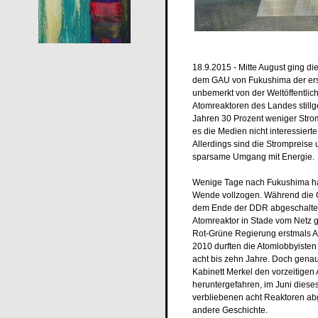
18.9.2015 - Mitte August ging d
dem GAU von Fukushima der erst
unbemerkt von der Weltöffentlich
Atomreaktoren des Landes stillg
Jahren 30 Prozent weniger Strom
es die Medien nicht interessier
Allerdings sind die Strompreise
sparsame Umgang mit Energie.
Wenige Tage nach Fukushima ha
Wende vollzogen. Während die O
dem Ende der DDR abgeschaltet 
Atomreaktor in Stade vom Netz
Rot-Grüne Regierung erstmals Ab
2010 durften die Atomlobbyisten
acht bis zehn Jahre. Doch gena
Kabinett Merkel den vorzeitigen
heruntergefahren, im Juni diese
verbliebenen acht Reaktoren abge
andere Geschichte.