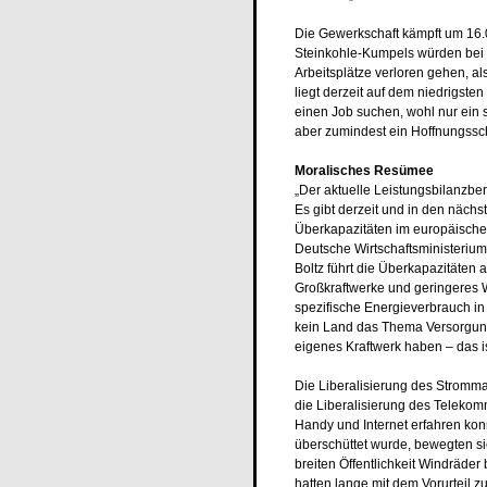
Die Gewerkschaft kämpft um 16
Steinkohle-Kumpels würden bei 
Arbeitsplätze verloren gehen, a
liegt derzeit auf dem niedrigsten
einen Job suchen, wohl nur ein 
aber zumindest ein Hoffnungssc
Moralisches Resümee
„Der aktuelle Leistungsbilanzber
Es gibt derzeit und in den näch
Überkapazitäten im europäischen 
Deutsche Wirtschaftsministerium 
Boltz führt die Überkapazitäten 
Großkraftwerke und geringeres W
spezifische Energieverbrauch in
kein Land das Thema Versorgung
eigenes Kraftwerk haben – das is
Die Liberalisierung des Stromm
die Liberalisierung des Telekom
Handy und Internet erfahren kon
überschüttet wurde, bewegten si
breiten Öffentlichkeit Windräder
hatten lange mit dem Vorurteil z