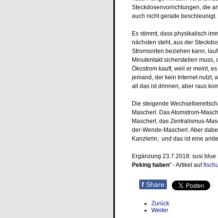
Steckdosenvorrichtungen, die a
auch nicht gerade beschleunigt.
Es stimmt, dass physikalisch i
nächsten steht, aus der Steckdo
Stromsorten beziehen kann, lau
Minutentakt sicherstellen muss, 
Ökostrom kauft, weil er meint, e
jemand, der kein Internet nutzt, 
all das ist drinnen, aber raus 
Die steigende Wechselbereitscha
Mascherl. Das Atomstrom-Masche
Mascherl, das Zentralismus-Mas
der-Wende-Mascherl. Aber dabei
Kanzlerin, und das ist eine and
Ergänzung 23.7.2018: susi blue b
Peking haben
" - Artikel auf
fisch
f
Share
Zurück
Weiter