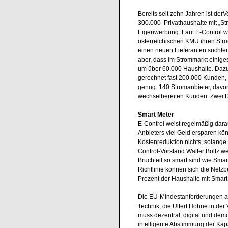
Bereits seit zehn Jahren ist de
300.000 Privathaushalte mit „St
Eigenwerbung. Laut E-Control we
österreichischen KMU ihren Stro
einen neuen Lieferanten suchten
aber, dass im Strommarkt einige
um über 60.000 Haushalte. Dazu
gerechnet fast 200.000 Kunden, 
genug: 140 Stromanbieter, davo
wechselbereiten Kunden. Zwei Dr
Smart Meter
E-Control weist regelmäßig dara
Anbieters viel Geld ersparen kön
Kostenreduktion nichts, solange 
Control-Vorstand Walter Boltz we
Bruchteil so smart sind wie Sma
Richtlinie können sich die Netzb
Prozent der Haushalte mit Smart
Die EU-Mindestanforderungen an
Technik, die Ulfert Höhne in der 
muss dezentral, digital und dem
intelligente Abstimmung der Kap