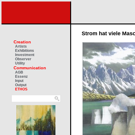
Strom hat viele Masc
Creation
Artists
Exhibitions
Investment
Observer
Utility
Communication
AGB
Essenz
Input
Output
ETHOS