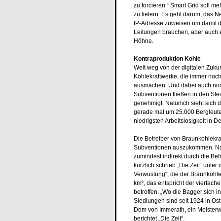
zu forcieren.“ Smart Grid soll 
zu liefern. Es geht darum, das N
IP-Adresse zuweisen um damit da
Leitungen brauchen, aber auch ei
Höhne.
Kontraproduktion Kohle
Weit weg von der digitalen Zuku
Kohlekraftwerke, die immer noc
ausmachen. Und dabei auch noch
Subventionen fließen in den Ste
genehmigt. Natürlich sieht sich 
gerade mal um 25.000 Bergleute 
niedrigsten Arbeitslosigkeit in D
Die Betreiber von Braunkohlekr
Subventionen auszukommen. Namh
zumindest indirekt durch die Be
kürzlich schrieb „Die Zeit“ unter
Verwüstung“, die der Braunkohle
km², das entspricht der vierfac
betroffen. „Wo die Bagger sich 
Siedlungen sind seit 1924 in Os
Dom von Immerath, ein Meisterwe
berichtet „Die Zeit“.