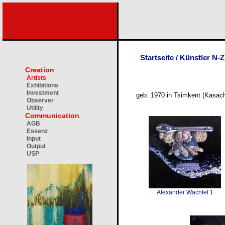
Startseite
/
Künstler N-Z
Creation
Artists
Exhibitions
Investment
geb. 1970 in Tsimkent (Kasachs
Observer
Utility
Communication
AGB
Essenz
Input
Output
USP
Alexander Wachtel 1